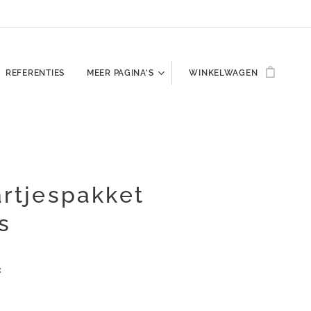
REFERENTIES
MEER PAGINA'S
WINKELWAGEN
artjespakket
s
: